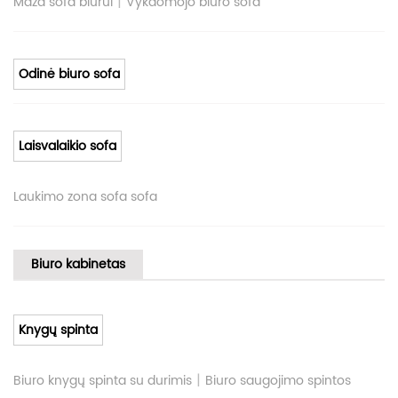
|
Maža sofa biurui
Vykdomojo biuro sofa
Odinė biuro sofa
Laisvalaikio sofa
Laukimo zona sofa sofa
Biuro kabinetas
Knygų spinta
|
Biuro knygų spinta su durimis
Biuro saugojimo spintos