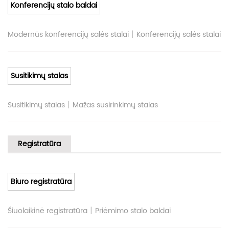
Konferencijų stalo baldai
|
Modernūs konferencijų salės stalai
Konferencijų salės stalai
Susitikimų stalas
|
Susitikimų stalas
Mažas susirinkimų stalas
Registratūra
Biuro registratūra
|
Šiuolaikinė registratūra
Priėmimo stalo baldai