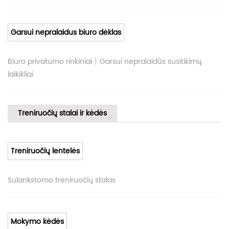
Garsui nepralaidus biuro dėklas
|
Biuro privatumo rinkiniai
Garsui nepralaidūs susitikimų
laikikliai
Treniruočių stalai ir kėdės
Treniruočių lentelės
Sulankstomo treniruočių stalas
Mokymo kėdės