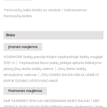
|
Treniruočių salės kėdės su ratukais
Sukraunamos
treniruočių kėdės
žinios
Įmonės naujienos
YOURWORK baldų paroda Kinijos tarptautinėje baldų mugėje
|
2021 m
Tarptautiniai biuro baldų pirkėjai aptaria išdėstymo
|
planą jūsų darbo baldų salone
Jūsų darbo baldų
|
atnaujinimo salonas
JŪSŲ DARBO BALDAI KINIJA LAIMĖJO
KAPOK DIZAINO APDOVANOJIMUS
Pramonės naujienos
|
KAIP PASIRINKTI SPALVAS MODERNIAMS BIURO BALDAI
KIEK
|
TRŪKSTA BIURO BALDŲ PARUOŠIMAS pagal užsakymą?
Koks