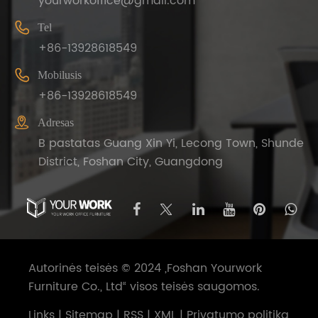
yourworkoffice@gmail.com

Tel
+86-13928618549

Mobilusis
+86-13928618549

Adresas
B pastatas Guang Xin Yi, Lecong Town, Shunde
District, Foshan City, Guangdong
Autorinės teisės © 2024 „Foshan Yourwork
Furniture Co., Ltd“ visos teisės saugomos.
Links
|
Sitemap
|
RSS
|
XML
|
Privatumo politika