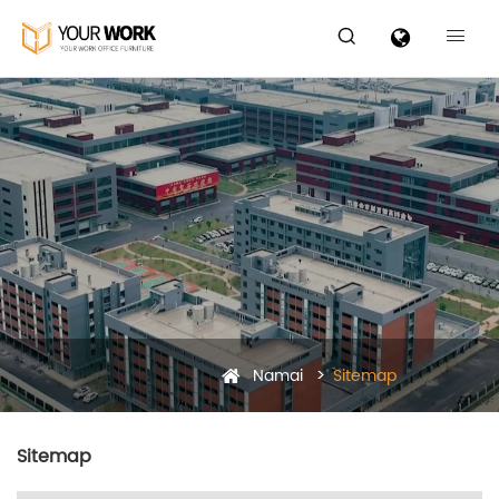


Namai
Sitemap
Sitemap