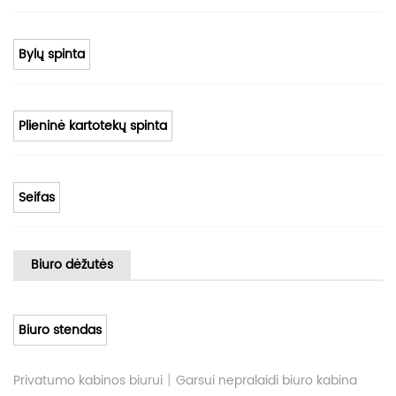
Bylų spinta
Plieninė kartotekų spinta
Seifas
Biuro dėžutės
Biuro stendas
|
Privatumo kabinos biurui
Garsui nepralaidi biuro kabina