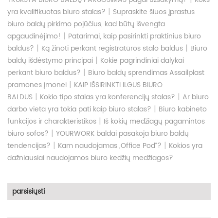
|
yra kvalifikuotas biuro stalas?
Supraskite šiuos įprastus
biuro baldų pirkimo pojūčius, kad būtų išvengta
|
apgaudinėjimo!
Patarimai, kaip pasirinkti praktinius biuro
|
|
baldus?
Ką žinoti perkant registratūros stalo baldus
Biuro
|
baldų išdėstymo principai
Kokie pagrindiniai dalykai
|
perkant biuro baldus?
Biuro baldų sprendimas Assailplast
|
pramonės įmonei
KAIP IŠSIRINKTI ILGUS BIURO
|
|
BALDUS
Kokio tipo stalas yra konferencijų stalas?
Ar biuro
|
darbo vieta yra tokia pati kaip biuro stalas?
Biuro kabineto
|
funkcijos ir charakteristikos
Iš kokių medžiagų pagamintos
|
biuro sofos?
YOURWORK baldai pasakoja biuro baldų
|
|
tendencijas?
Kam naudojamas „Office Pod“?
Kokios yra
dažniausiai naudojamos biuro kėdžių medžiagos?
parsisiųsti