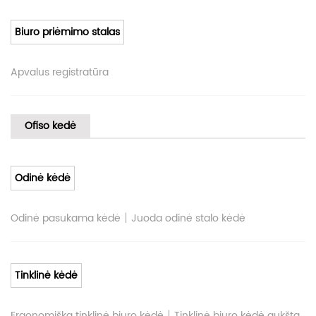
Biuro priėmimo stalas
Apvalus registratūra
Ofiso kedė
Odinė kėdė
|
Odinė pasukama kėdė
Juoda odinė stalo kėdė
Tinklinė kėdė
|
Ergonomiška tinklinė biuro kėdė
Tinklinė biuro kėdė aukšta