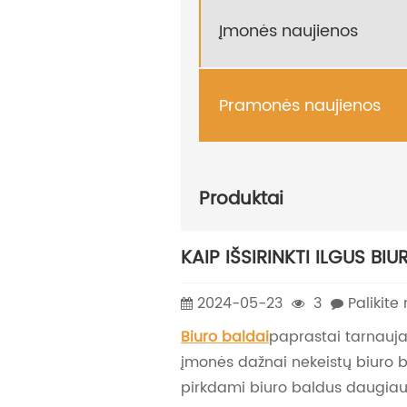
Įmonės naujienos
Pramonės naujienos
Produktai
KAIP IŠSIRINKTI ILGUS BI
2024-05-23
3
Palikite
Biuro baldai
paprastai tarnauja
įmonės dažnai nekeistų biuro b
pirkdami biuro baldus daugiau 