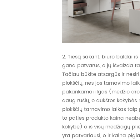
2. Tiesą sakant, biuro baldai 
gana patvarūs, o jų išvaizda ta
Tačiau būkite atsargūs ir nesir
plokščių, nes jos tarnavimo lai
pakankamai ilgas (medžio drož
daug rūšių, o aukštos kokybės 
plokščių tarnavimo laikas taip 
to paties produkto kaina neabe
kokybę) o iš visų medžiagų plie
yra patvariausi, o ir kaina pigi