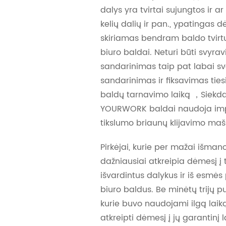
dalys yra tvirtai sujungtos ir ar
kelių dalių ir pan., ypatingas 
skiriamas bendram baldo tvirtu
biuro baldai. Neturi būti svyrav
sandarinimas taip pat labai sv
sandarinimas ir fiksavimas tiesi
baldų tarnavimo laiką ，Siekdam
YOURWORK baldai naudoja imp
tikslumo briaunų klijavimo maš
Pirkėjai, kurie per mažai išman
dažniausiai atkreipia dėmesį į 
išvardintus dalykus ir iš esmės 
biuro baldus. Be minėtų trijų pu
kurie buvo naudojami ilgą laiką
atkreipti dėmesį į jų garantinį l