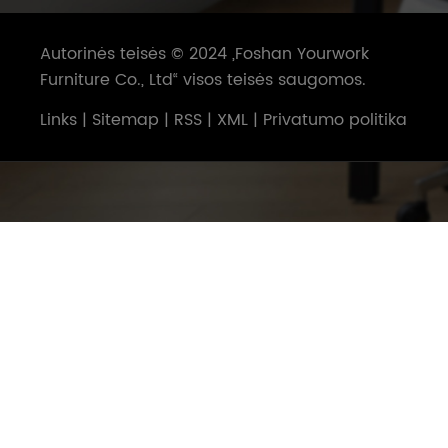
Autorinės teisės © 2024 „Foshan Yourwork
Furniture Co., Ltd“ visos teisės saugomos.
Links
|
Sitemap
|
RSS
|
XML
|
Privatumo politika