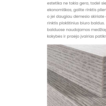
estetika ne tokia gera, todėl s
ekonomiškas, galite rinktis plie
o jei daugiau dėmesio skiriate e
rinktis plokštinius biuro bald
balduose naudojamos medžiag
kokybės ir praėjo įvairias patik