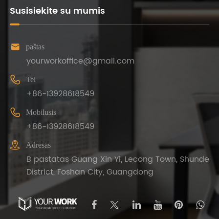
Susisiekite su mumis

paštas
yourworkoffice@gmail.com

Tel
+86-13928618549

Mobilusis
+86-13928618549

Adresas
B pastatas Guang Xin Yi, Lecong Town, Shunde
District, Foshan City, Guangdong