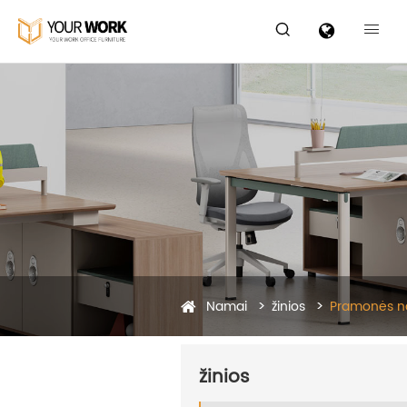


Namai
žinios
Pramonės n
žinios