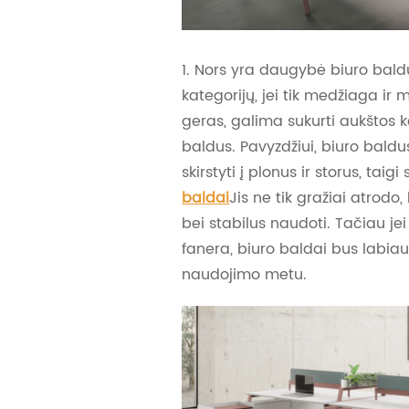
1. Nors yra daugybė biuro bal
kategorijų, jei tik medžiaga ir
geras, galima sukurti aukštos 
baldus. Pavyzdžiui, biuro baldu
skirstyti į plonus ir storus, taigi
baldai
Jis ne tik gražiai atrodo,
bei stabilus naudoti. Tačiau j
fanera, biuro baldai bus labiau l
naudojimo metu.