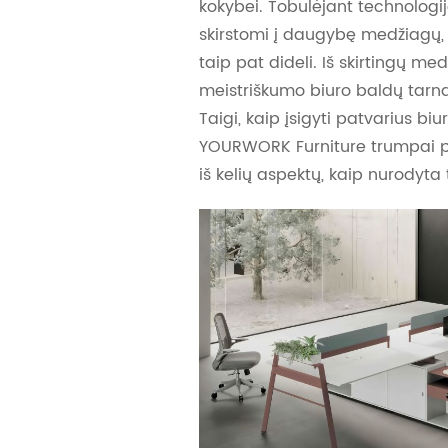
kokybei. Tobulėjant technologi
skirstomi į daugybę medžiagų, j
taip pat dideli. Iš skirtingų med
meistriškumo biuro baldų tarnav
Taigi, kaip įsigyti patvarius biu
YOURWORK Furniture trumpai p
iš kelių aspektų, kaip nurodyta 