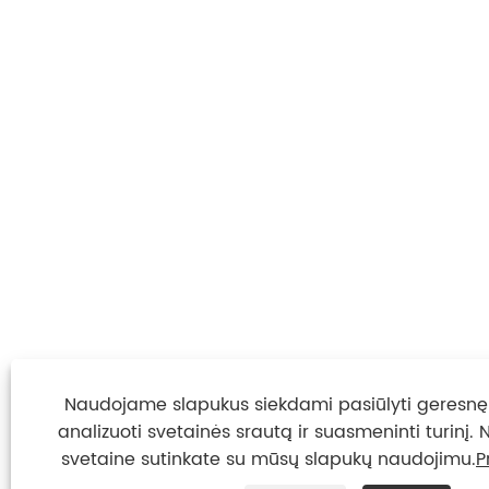
Naudojame slapukus siekdami pasiūlyti geresnę 
analizuoti svetainės srautą ir suasmeninti turinį
svetaine sutinkate su mūsų slapukų naudojimu.
P