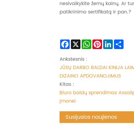
nesivaikykite žemų kainų. Ar tur
patikrinimo sertifikatą ir pan.?
Facebook
X
WhatsApp
Pinterest
LinkedIn
Sha
Ankstesnis :
JŪSŲ DARBO BALDAI KINIJA LA
DIZAINO APDOVANOJIMUS
Kitas :
Biuro baldų sprendimas Assai
įmonei
Susijusios naujienos