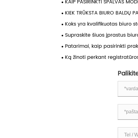
KAIP PASIRINKTI SPALVAS MO
BALDAI
KIEK TRŪKSTA BIURO BALDŲ P
užsakymą?
Koks yra kvalifikuotas biuro s
Supraskite šiuos įprastus biu
pojūčius, kad būtų išvengta a
Patarimai, kaip pasirinkti pra
Ką žinoti perkant registratūro
Paliki