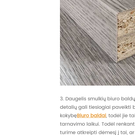
3. Daugelis smulkių biuro bald
detalių gali tiesiogiai paveikt
kokybę
Biuro baldai
, todėl jie t
tarnavimo laikui. Todėl renkant
turime atkreipti dėmesį į tai, a