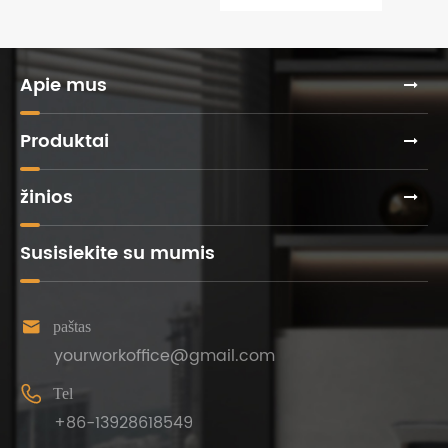
baldus?
salone
Apie mus
Produktai
žinios
Susisiekite su mumis

paštas
yourworkoffice@gmail.com

Tel
+86-13928618549