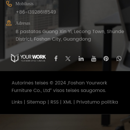

Mobilusis
+86-13928618549

Adresas
B pastatas Guang Xin Yi, Lecong Town, Shunde
District, Foshan City, Guangdong
Autorinės teisės © 2024 „Foshan Yourwork
Furniture Co., Ltd“ visos teisės saugomos.
Links
|
Sitemap
|
RSS
|
XML
|
Privatumo politika