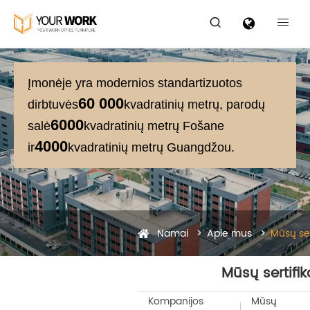


Įmonėje yra modernios standartizuotos
60 000
dirbtuvės
kvadratinių metrų, parodų
6000
salė
kvadratinių metrų Fošane
4000
ir
kvadratinių metrų Guangdžou.
Namai
Apie mus
Mūsų ser
Mūsų sertifik
Kompanijos
Mūsų