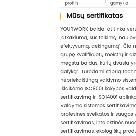
profilis
gamykla
Mūsų sertifikatas
YOURWORK baldai atitinka ver
„atkaklumą, susitelkimą, naujove
efektyvumą, dėkingumą“. Čia
grupę kvalifikuotų meistrų ir diza
mėgsta baldus, kurių dvasia yra
dalyką“. Turėdami stiprią techn
nepriekaištingą valdymo sist
išlaikėme ISO9001 kokybės val
sertifikavimą ir ISO14001 aplink
Valdymo sistemos sertifikavim
profesinės sveikatos ir saugos
sertifikavimas, intelektinės n
sertifikavimas, ekologiškų produ