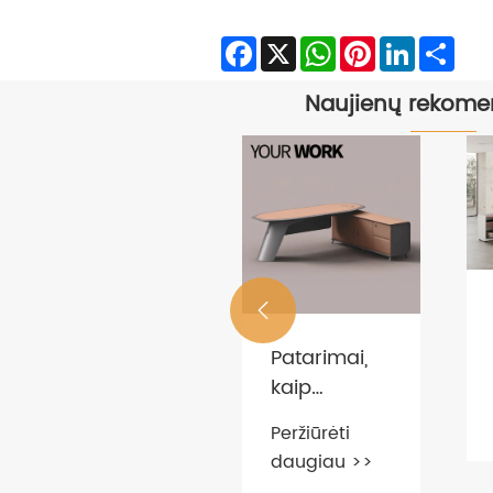
Facebook
X
WhatsApp
Pinterest
LinkedIn
Sha
Naujienų rekome
Tarptautiniai

biuro baldų
Patarimai,
pirkėjai
kaip
Peržiūrėti
aptaria
pasirinkti
daugiau >>
išdėstymo
Peržiūrėti
praktinius
planą jūsų
daugiau >>
biuro
darbo baldų