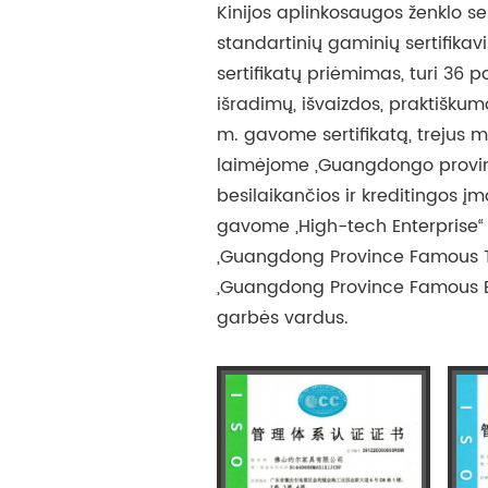
Kinijos aplinkosaugos ženklo ser
standartinių gaminių sertifikav
sertifikatų priėmimas, turi 36 p
išradimų, išvaizdos, praktiškumo 
m. gavome sertifikatą, trejus me
laimėjome „Guangdongo provinc
besilaikančios ir kreditingos įm
gavome „High-tech Enterprise“ s
„Guangdong Province Famous 
„Guangdong Province Famous 
garbės vardus.