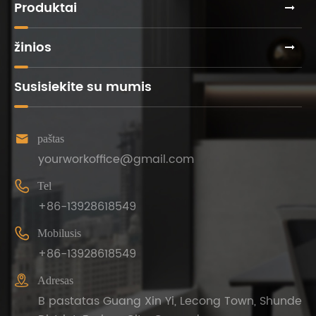
Produktai
žinios
Susisiekite su mumis

paštas
yourworkoffice@gmail.com

Tel
+86-13928618549

Mobilusis
+86-13928618549

Adresas
B pastatas Guang Xin Yi, Lecong Town, Shunde