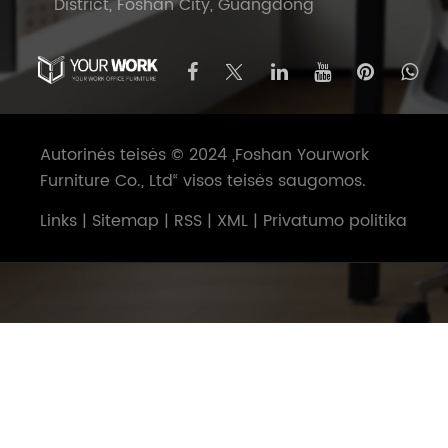
District, Foshan City, Guangdong
Autorinės teisės © 2024 „Foshan Yourwork
Furniture Co., Ltd“ visos teisės saugomos.
Links
|
Sitemap
|
RSS
|
XML
|
Privatumo politika