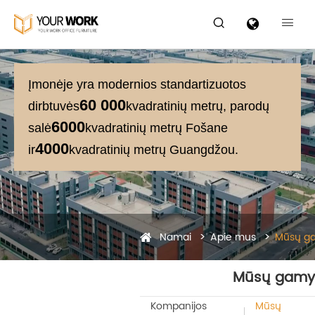


Įmonėje yra modernios standartizuotos
60 000
dirbtuvės
kvadratinių metrų, parodų
6000
salė
kvadratinių metrų Fošane
4000
ir
kvadratinių metrų Guangdžou.
Namai
Apie mus
Mūsų g
Mūsų gamy
Kompanijos
Mūsų