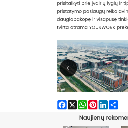
prisitaikyti prie įvairių lygių ir 
pristatymo paslaugų reikalav
daugiapakopę ir visapusę tink
tvirta atrama YOURWORK prekės

Facebook
X
WhatsApp
Pinterest
LinkedIn
Sha
Naujienų rekome