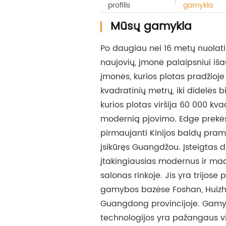
profilis
gamykla
Mūsų gamykla
Po daugiau nei 16 metų nuolati
naujovių, įmonė palaipsniui iš
įmonės, kurios plotas pradžioje
kvadratinių metrų, iki didelės 
kurios plotas viršija 60 000 kva
modernią pjovimo. Edge prekės
pirmaujanti Kinijos baldų pram
įsikūręs Guangdžou. Įsteigtas di
įtakingiausias modernus ir ma
salonas rinkoje. Jis yra trijose
gamybos bazėse Foshan, Huizh
Guangdong provincijoje. Gamy
technologijos yra pažangaus vid