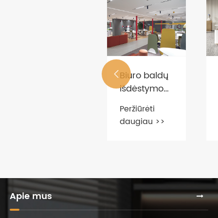
Biuro baldų

išdėstymo
Biuro
principai
kabineto
Peržiūrėti
funkcijos ir
daugiau >>
Peržiūrėti
charakteristikos
daugiau >>
Apie mus