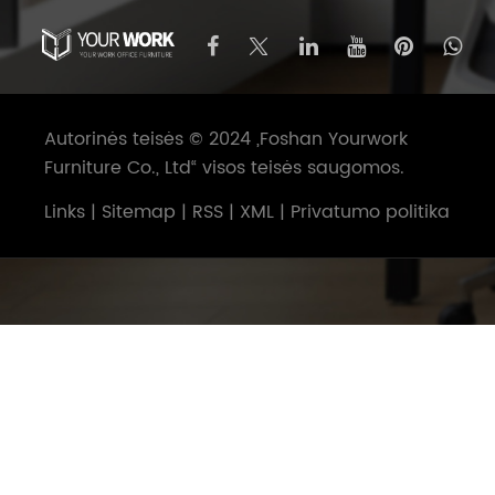
Autorinės teisės © 2024 „Foshan Yourwork
Furniture Co., Ltd“ visos teisės saugomos.
Links
|
Sitemap
|
RSS
|
XML
|
Privatumo politika