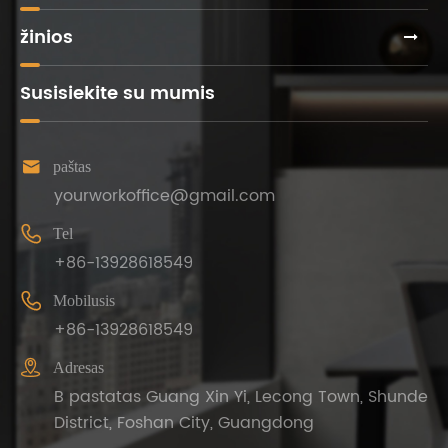
žinios
Susisiekite su mumis

paštas
yourworkoffice@gmail.com

Tel
+86-13928618549

Mobilusis
+86-13928618549

Adresas
B pastatas Guang Xin Yi, Lecong Town, Shunde
District, Foshan City, Guangdong