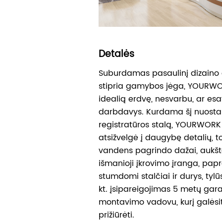
Detalės
Suburdamas pasaulinį dizaino e
stipria gamybos jėga, YOURWOR
idealią erdvę, nesvarbu, ar esa
darbdavys. Kurdama šį nuostab
registratūros stalą, YOURWO
atsižvelgė į daugybę detalių, to
vandens pagrindo dažai, aukš
išmanioji įkrovimo įranga, papr
stumdomi stalčiai ir durys, tylūs 
kt. įsipareigojimas 5 metų gara
montavimo vadovu, kurį galėsite
prižiūrėti.