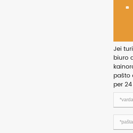

Jei tur
biuro 
kainor
pašto 
per 24