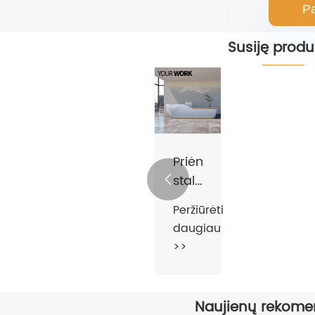
Pa
Susiję produ
Priėmimo
stalo

baldai
Peržiūrėti
daugiau
>>
Naujienų rekome