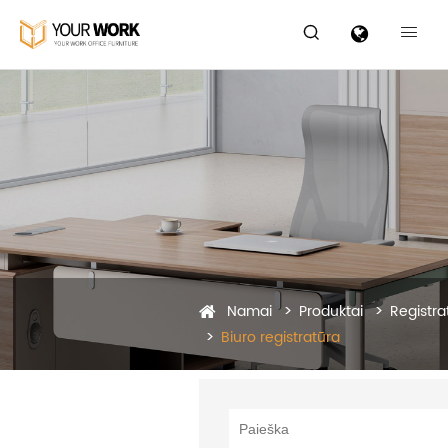


Namai
Produktai
Registra
Biuro registratūra