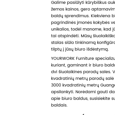
Galime pasiūlyti kūrybiškus au
žemos kainos, gero aptarnavim
baldų sprendimus. Kiekviena bi
pagrindinės įmonės kokybės ve
unikalios, todėl manome, kad jū
tai atspindėti. Mūsų šiuolaikišk
stalas siūlo tinkinamą konfigūra
tilptų į jūsų biuro išdėstymą.
YOURWORK Furniture specializuo
kuriant, gaminant ir biuro bal
dvi šiuolaikines parodų sales. 
kvadratinių metrų parodų salė 
3000 kvadratinių metrų Guang
apsilankyti. Norėdami gauti da
apie biuro baldus, susisiekit
baldais.