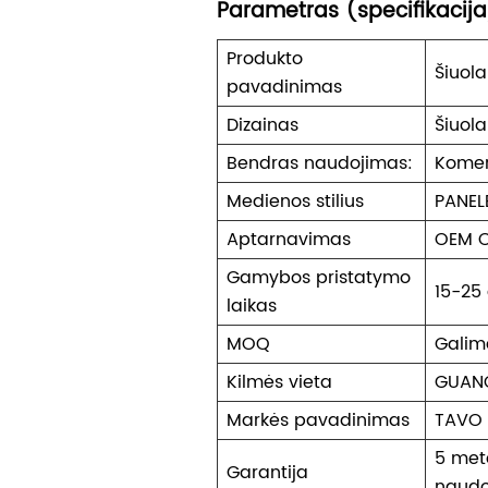
Parametras (specifikacij
Produkto
Šiuola
pavadinimas
Dizainas
Šiuola
Bendras naudojimas:
Komer
Medienos stilius
PANEL
Aptarnavimas
OEM 
Gamybos pristatymo
15-25
laikas
MOQ
Galim
Kilmės vieta
GUAN
Markės pavadinimas
TAVO
5 met
Garantija
naudo