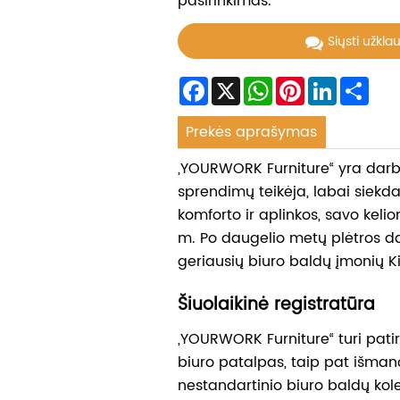
pasirinkimas.
Siųsti užkla
Facebook
X
WhatsApp
Pinterest
LinkedIn
Sha
Prekės aprašymas
„YOURWORK Furniture“ yra dar
sprendimų teikėja, labai siekd
komforto ir aplinkos, savo kel
m. Po daugelio metų plėtros 
geriausių biuro baldų įmonių K
Šiuolaikinė registratūra
„YOURWORK Furniture“ turi patir
biuro patalpas, taip pat išman
nestandartinio biuro baldų kol