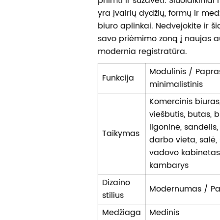
priimti ir sužavėti. Šiuolaikiniai
yra įvairių dydžių, formų ir medž
biuro aplinkai. Nedvejokite ir š
savo priėmimo zoną į naujas 
modernia registratūra.
Modulinis / Papr
Funkcija
minimalistinis
Komercinis biuras
viešbutis, butas, 
ligoninė, sandėlis,
Taikymas
darbo vieta, salė, 
vadovo kabinetas,
kambarys
Dizaino
Modernumas / P
stilius
Medžiaga
Medinis