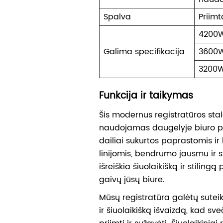
Spalva
Priimt
4200
Galima specifikacija
3600
3200
Funkcija ir taikymas
Šis modernus registratūros sta
naudojamas daugelyje biuro pa
dailiai sukurtos paprastomis ir 
linijomis, bendrumo jausmu ir s
išreiškia šiuolaikišką ir stilingą 
gaivų jūsų biure.
Mūsų registratūra galėtų suteik
ir šiuolaikišką išvaizdą, kad sveč