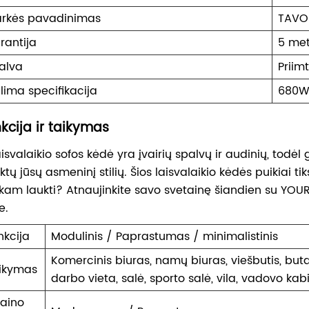
rkės pavadinimas
TAVO
rantija
5 me
alva
Priimt
lima specifikacija
680W
kcija ir taikymas
aisvalaikio sofos kėdė yra įvairių spalvų ir audinių, todėl g
iktų jūsų asmeninį stilių. Šios laisvalaikio kėdės puikiai t
 kam laukti? Atnaujinkite savo svetainę šiandien su YOUR
e.
nkcija
Modulinis / Paprastumas / minimalistinis
Komercinis biuras, namų biuras, viešbutis, butas
ikymas
darbo vieta, salė, sporto salė, vila, vadovo ka
zaino