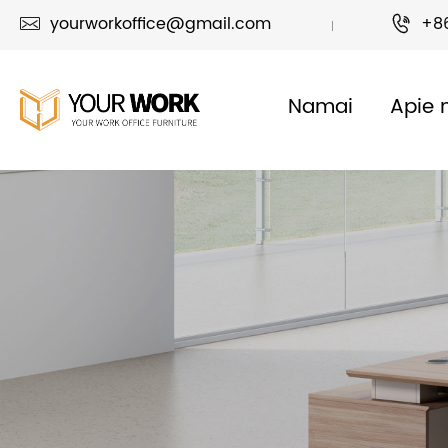
yourworkoffice@gmail.com
+8


Namai
Apie