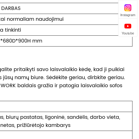
 DARBAS
Instagram
tai normaliam naudojimui
a tinkinti
Youtube
*680D*900H mm
alite pritaikyti savo laisvalaikio kėdę, kad ji puikiai
iks jūsų namų biure. Sėdėkite geriau, dirbkite geriau.
WORK baldais gražia ir patogia laisvalaikio sofos
, biurų pastatas, ligoninė, sandėlis, darbo vieta,
binetas, prižiūrėtojo kambarys