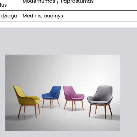
Modernumas / Paprastumas
lius
džiaga
Medinis, audinys