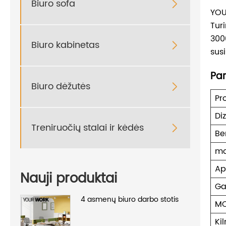
Biuro sofa

YOU
Tur
300
Biuro kabinetas

sus
Par
Biuro dėžutės

Pr
Di
Treniruočių stalai ir kėdės

Be
mo
Ap
Nauji produktai
Ga
4 asmenų biuro darbo stotis
M
Ki