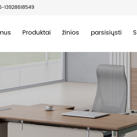
6-13928618549
 mus
Produktai
žinios
parsisiųsti
S