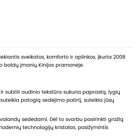
iantis sveikatos, komforto ir aplinkos, įkurta 2008
o baldų įmonių Kinijos pramonėje.
ir subtili audinio tekstūra sukuria paprastą, lygių
 suteikia patogią sėdėjimo patirtį, suteikia jūsų
 valandų sėdėdami. Dėl to svarbu pasirinkti gražią
 modernių technologijų kristalas, pasižymintis