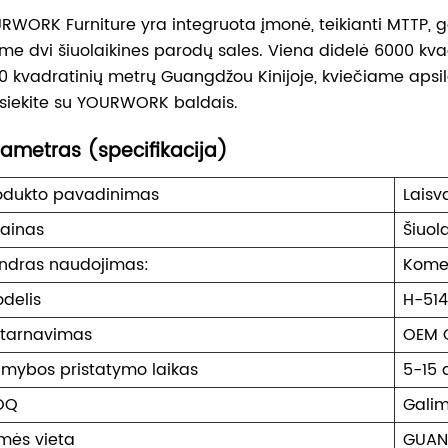
RWORK Furniture yra integruota įmonė, teikianti MTTP
ime dvi šiuolaikines parodų sales. Viena didelė 6000 kv
0 kvadratinių metrų Guangdžou Kinijoje, kviečiame apsil
isiekite su YOURWORK baldais.
ametras (specifikacija)
odukto pavadinimas
Laisv
zainas
Šiuol
ndras naudojimas:
Komer
delis
H-51
tarnavimas
OEM 
mybos pristatymo laikas
5-15 
OQ
Galim
lmės vieta
GUA