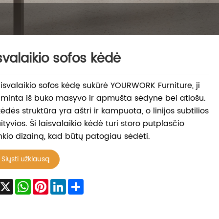
svalaikio sofos kėdė
aisvalaikio sofos kėdę sukūrė YOURWORK Furniture, ji
inta iš buko masyvo ir apmušta sėdyne bei atlošu.
kėdės struktūra yra aštri ir kampuota, o linijos subtilios
tuityvios. Ši laisvalaikio kėdė turi storo putplasčio
kio dizainą, kad būtų patogiau sėdėti.
Siųsti užklausą
Facebook
X
WhatsApp
Pinterest
LinkedIn
Share