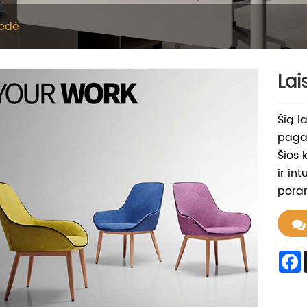
kėdė
Lai
Šią l
pagam
Šios 
ir in
poran