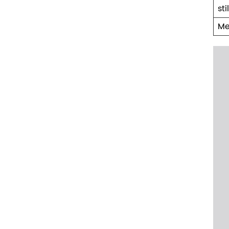
sti
Me