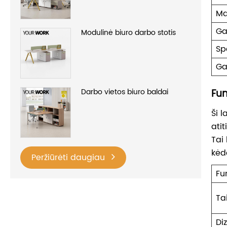
Ma
Ga
Modulinė biuro darbo stotis
Sp
Ga
Darbo vietos biuro baldai
Fun
Ši l
atit
Tai
kėd
Peržiūrėti daugiau
Fu
Ta
Di