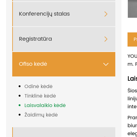
Konferencijų stalas

Registratūra
P

YOU
Ofiso kedė
m. 

Lai
Odinė kėdė
Šio
Tinklinė kėdė
lini
Laisvalaikio kėdė
inte
Žaidimų kėdė
Pra
biu
ele