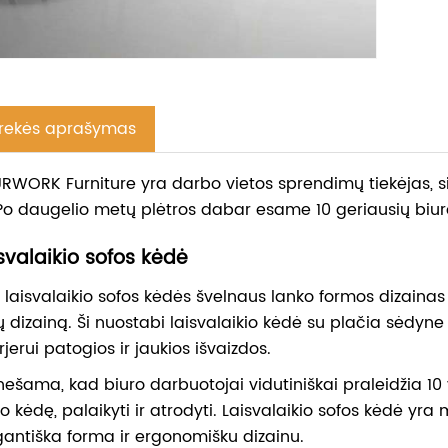
rekės aprašymas
RWORK Furniture yra darbo vietos sprendimų tiekėjas, siek
Po daugelio metų plėtros dabar esame 10 geriausių biur
svalaikio sofos kėdė
s laisvalaikio sofos kėdės švelnaus lanko formos dizainas 
jų dizainą. Ši nuostabi laisvalaikio kėdė su plačia sėdyne
rjerui patogios ir jaukios išvaizdos.
nešama, kad biuro darbuotojai vidutiniškai praleidžia 10
ro kėdę, palaikyti ir atrodyti. Laisvalaikio sofos kėdė yra
gantiška forma ir ergonomišku dizainu.