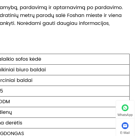
, gamybą, pardavimą ir aptarnavimą po pardavimo.
adratinių metrų parodų salė Foshan mieste ir viena
ankyti. Norėdami gauti daugiau informacijos,
alaikio sofos kėdė
aikiniai biuro baldai
ciniai baldai
45
ODM
dienų
WhatsApp
a derėtis
NGDONGAS
E-Mail