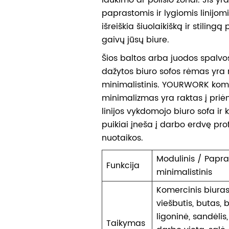
paprastomis ir lygiomis linijomis
išreiškia šiuolaikišką ir stilingą 
gaivų jūsų biure.
Šios baltos arba juodos spalvo
dažytos biuro sofos rėmas yr
minimalistinis. YOURWORK koma
minimalizmas yra raktas į priė
linijos vykdomojo biuro sofa ir 
puikiai įneša į darbo erdvę pro
nuotaikos.
Modulinis / Papr
Funkcija
minimalistinis
Komercinis biuras
viešbutis, butas, 
ligoninė, sandėlis
Taikymas