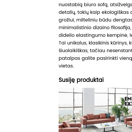
nuostabią biuro sofą, atsižve
detalių, tokių kaip ekologiškas
grožiui, milteliniu būdu dengta
minimalistinio dizaino filosofija,
didelio elastingumo kempinė, l
Tai unikalus, klasikinis kūrinys, 
šiuolaikiškas, tačiau nesenstan
patalpas galite pasirinkti vieną 
vietas.⠀
Susiję produktai