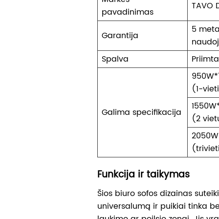
TAVO 
pavadinimas
5 meta
Garantija
naudoj
Spalva
Priimta
950W*
(1-viet
1550W
Galima specifikacija
(2 viet
2050W
(triviet
Funkcija ir taikymas
Šios biuro sofos dizainas suteiki
universalumą ir puikiai tinka b
laukimo ar poilsio zonai. Jis yra