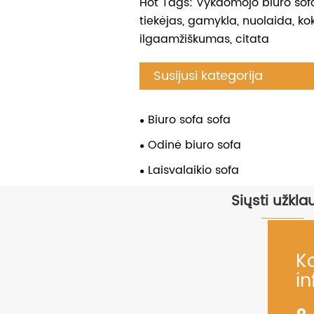
Hot Tags: Vykdomojo biuro sofa,
tiekėjas, gamykla, nuolaida, ko
ilgaamžiškumas, citata
Susijusi kategorija
Biuro sofa sofa
Odinė biuro sofa
Laisvalaikio sofa
Siųsti užkla
K
i
