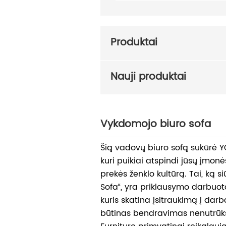
Produktai
Nauji produktai
Vykdomojo biuro sofa
Šią vadovų biuro sofą sukūrė 
kuri puikiai atspindi jūsų įmon
prekės ženklo kultūrą. Tai, ką si
Sofa“, yra priklausymo darbuo
kuris skatina įsitraukimą į dar
būtinas bendravimas nenutrū