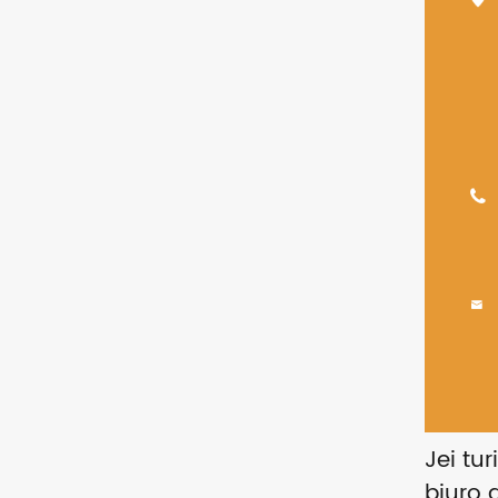


Jei tur
biuro 