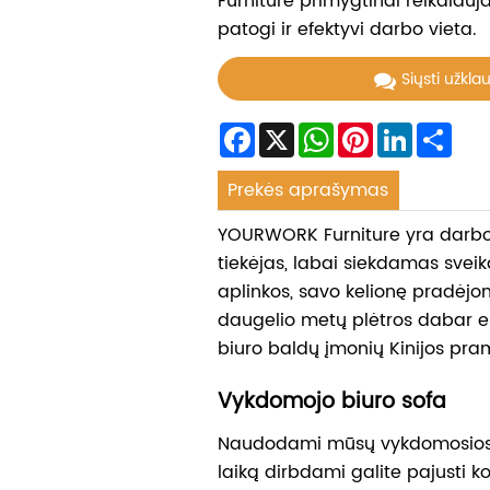
Furniture primygtinai reikalauj
patogi ir efektyvi darbo vieta.
Siųsti užkla
Facebook
X
WhatsApp
Pinterest
LinkedIn
Sha
Prekės aprašymas
YOURWORK Furniture yra darb
tiekėjas, labai siekdamas sveik
aplinkos, savo kelionę pradėj
daugelio metų plėtros dabar e
biuro baldų įmonių Kinijos pra
Vykdomojo biuro sofa
Naudodami mūsų vykdomosios b
laiką dirbdami galite pajusti k