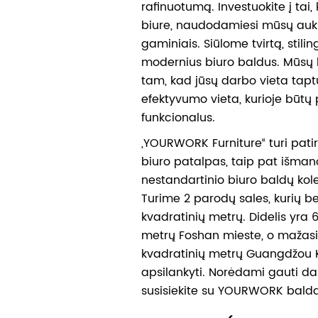
rafinuotumą. Investuokite į tai,
biure, naudodamiesi mūsų auk
gaminiais. Siūlome tvirtą, stilin
modernius biuro baldus. Mūsų k
tam, kad jūsų darbo vieta tapt
efektyvumo vieta, kurioje būtų 
funkcionalus.
„YOURWORK Furniture“ turi patir
biuro patalpas, taip pat išman
nestandartinio biuro baldų kol
Turime 2 parodų sales, kurių b
kvadratinių metrų. Didelis yra 
metrų Foshan mieste, o mažasi
kvadratinių metrų Guangdžou K
apsilankyti. Norėdami gauti da
susisiekite su YOURWORK balda