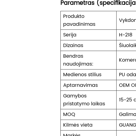
Parametras (specifikacij
Produkto
Vykdom
pavadinimas
Serija
H-218
Dizainas
Šiuolai
Bendras
Komerc
naudojimas:
Medienos stilius
PU oda
Aptarnavimas
OEM O
Gamybos
15-25 
pristatymo laikas
MOQ
Galima
Kilmės vieta
GUAN
Markės