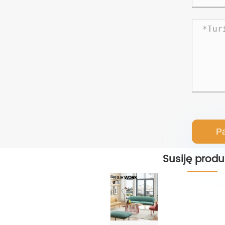
Pa
Susiję produ