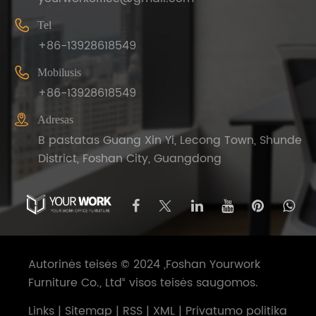

Tel
+86-13928618549

Mobilusis
+86-13928618549

Adresas
B pastatas Guang Xin Yi, Lecong Town, Shunde
District, Foshan City, Guangdong
Autorinės teisės © 2024 „Foshan Yourwork
Furniture Co., Ltd“ visos teisės saugomos.
Links
|
Sitemap
|
RSS
|
XML
|
Privatumo politika