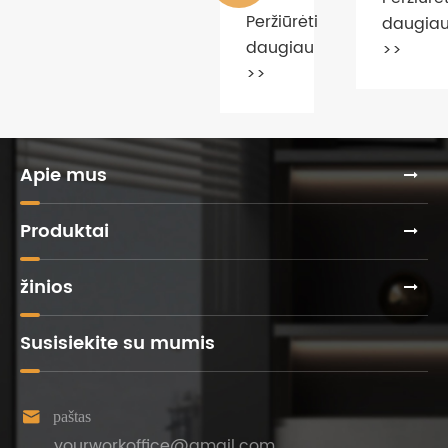
>>
>>
tendencijas?
pirkimo
pojūčius
kad
būtų
išvengt
apgaudi
Apie mus
Produktai
žinios
Susisiekite su mumis

paštas
yourworkoffice@gmail.com